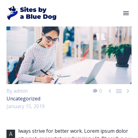



By admin
0
Uncategorized
January 15, 2019
lways strive for better work. Lorem ipsum dolor
A